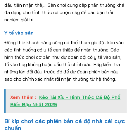
đầu tiên nhận thẻ,… Sân chơi cung cấp phần thưởng khá
đa dạng cho hình thức cá cược này để các bạn trải
nghiệm giải trí.
Y tế vào sân
Đồng thời khách hàng cũng có thể tham gia đặt kèo vào
các tình huống có y tế can thiệp để nhận thưởng. Các
hình thức chơi cơ bản như dự đoán đội có y tế vào sân,
tổ vào hay không hoặc cầu thủ chính xác. Hãy kiểm tra
những lần đối đầu trước đó để dự đoán phiên bản này
sao cho chính xác nhất rồi nhận thưởng từ hệ thống.
Xem thêm :
Kèo Tài Xỉu - Hình Thức Cá Độ Phổ
Biến Bậc Nhất 2025
Bí kíp chơi các phiên bản cá độ nhà cái cực
chuẩn