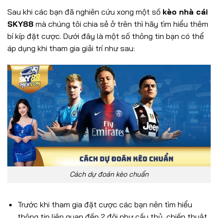
Sau khi các bạn đã nghiên cứu xong một số
kèo nhà cái
SKY88
mà chúng tôi chia sẻ ở trên thì hãy tìm hiểu thêm
bí kíp đặt cược. Dưới đây là một số thông tin bạn có thể
áp dụng khi tham gia giải trí như sau:
Cách dự đoán kèo chuẩn
Trước khi tham gia đặt cược các bạn nên tìm hiểu
thông tin liên quan đến 2 đội như cầu thủ, chiến thuật,