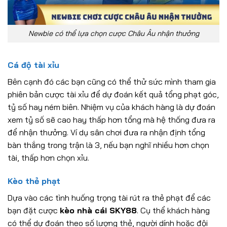
Newbie có thể lựa chọn cược Châu Âu nhận thưởng
Cá độ tài xỉu
Bên cạnh đó các bạn cũng có thể thử sức mình tham gia
phiên bản cược tài xỉu để dự đoán kết quả tổng phạt góc,
tỷ số hay ném biên. Nhiệm vụ của khách hàng là dự đoán
xem tỷ số sẽ cao hay thấp hơn tổng mà hệ thống đưa ra
để nhận thưởng. Ví dụ sân chơi đưa ra nhận định tổng
bàn thắng trong trận là 3, nếu bạn nghĩ nhiều hơn chọn
tài, thấp hơn chọn xỉu.
Kèo thẻ phạt
Dựa vào các tình huống trọng tài rút ra thẻ phạt để các
bạn đặt cược
kèo nhà cái SKY88
. Cụ thể khách hàng
có thể dự đoán theo số lượng thẻ, người dính hoặc đội